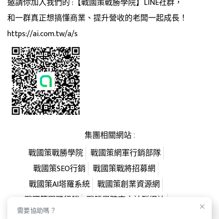
邀請你加入我們的 :【戰國策戰勝學院】LINE社群，
和一群真正想搞懂商業、提升營收的老闆一起成長！
https://ai.com.tw/a/s
集團相關網站 :
戰國策戰勝學院
戰國策網軍行銷部隊
戰國策SEO行銷
戰國策戰將招募網
戰國策AI塔羅系統
戰國策創業資源網
戰國策團購行銷
戰勝學院官方社群網站
需要協助嗎？
經營者的勝利學
台灣AI第一站
戰國策AI客服系統