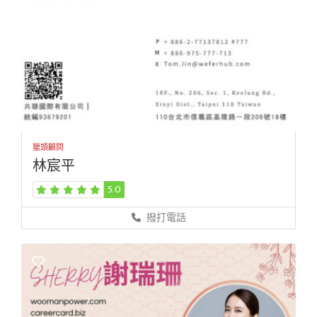
獵頭顧問
林宸平
5.0
撥打電話